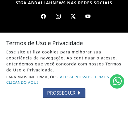
SIGA
ABDALLAHNEWS
NAS REDES SOCIAIS
/ NOTÍCIAS
Termos de Uso e Privacidade
POLÍTICA
Esse site utiliza cookies para melhorar sua
MUNDO
experiência de navegação. Ao continuar o acesso,
entendemos que você concorda com nossos Termos
ENTRETENIMENTO
de Uso e Privacidade.
PARA MAIS INFORMAÇÕES,
ACESSE NOSSOS TERMOS
TECNOLOGIA
CLICANDO AQUI
EDUCAÇÃO
PROSSEGUIR
POLICIAL
ECONOMIA
AGRO