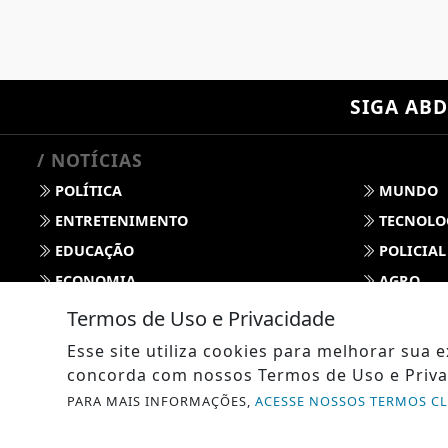
SIGA
ABD
/ NOTÍCIAS
POLÍTICA
MUNDO
ENTRETENIMENTO
TECNOLO
EDUCAÇÃO
POLICIAL
ECONOMIA
AGRO
PARCERIA
ESPORTE
Termos de Uso e Privacidade
CÂMARA DOS DEPUTADOS
AGÊNCIA
Esse site utiliza cookies para melhorar sua
SOCIEDADE
PREVISÃO
concorda com nossos Termos de Uso e Priva
GERAL
HORÓSC
PARA MAIS INFORMAÇÕES,
ACESSE NOSSOS TERMOS C
SOCIAL NEWS
SPORT & 