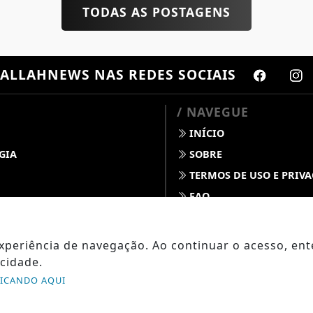
TODAS AS POSTAGENS
ALLAHNEWS
NAS REDES SOCIAIS
/ NAVEGUE
INÍCIO
GIA
SOBRE
TERMOS DE USO E PRIV
FAQ
S
CONTATO
 DINO
 experiência de navegação. Ao continuar o acesso, e
 DO TEMPO
cidade.
OPO
LICANDO AQUI
SAÚDE