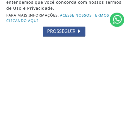
MUNDO
entendemos que você concorda com nossos Termos
de Uso e Privacidade.
ENTRETENIMENTO
PARA MAIS INFORMAÇÕES,
ACESSE NOSSOS TERMOS
CLICANDO AQUI
TECNOLOGIA
PROSSEGUIR
EDUCAÇÃO
POLICIAL
ECONOMIA
AGRO
PARCERIA
ESPORTES
CÂMARA DOS DEPUTADOS
AGÊNCIA DINO
SOCIEDADE