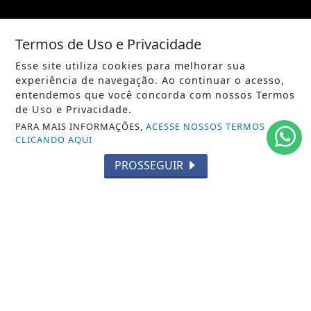
/ NOTÍCIAS
Termos de Uso e Privacidade
POLÍTICA
Esse site utiliza cookies para melhorar sua
MUNDO
experiência de navegação. Ao continuar o acesso,
entendemos que você concorda com nossos Termos
ENTRETENIMENTO
de Uso e Privacidade.
PARA MAIS INFORMAÇÕES,
ACESSE NOSSOS TERMOS
TECNOLOGIA
CLICANDO AQUI
EDUCAÇÃO
PROSSEGUIR
POLICIAL
ECONOMIA
AGRO
PARCERIA
ESPORTES