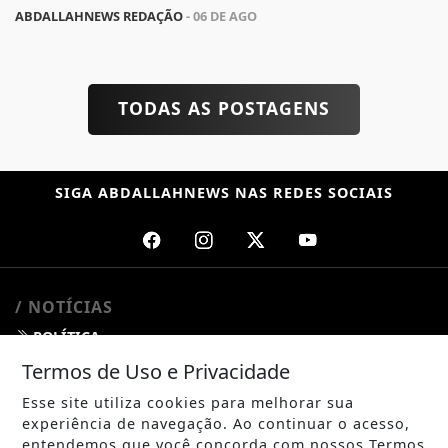
ABDALLAHNEWS REDAÇÃO
- 06 DE AGO
TODAS AS POSTAGENS
SIGA
ABDALLAHNEWS
NAS REDES SOCIAIS
/ NOTÍCIAS
POLÍTICA
Termos de Uso e Privacidade
MUNDO
Esse site utiliza cookies para melhorar sua
ENTRETENIMENTO
experiência de navegação. Ao continuar o acesso,
entendemos que você concorda com nossos Termos