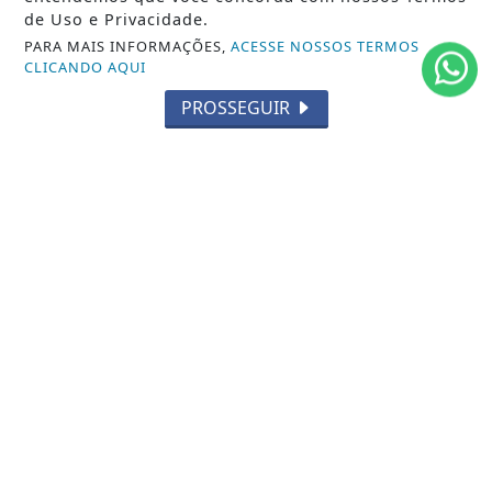
TECNOLOGIA
de Uso e Privacidade.
PARA MAIS INFORMAÇÕES,
ACESSE NOSSOS TERMOS
EDUCAÇÃO
CLICANDO AQUI
POLICIAL
PROSSEGUIR
ECONOMIA
AGRO
PARCERIA
ESPORTES
CÂMARA DOS DEPUTADOS
AGÊNCIA DINO
SOCIEDADE
PREVISÃO DO TEMPO
GERAL