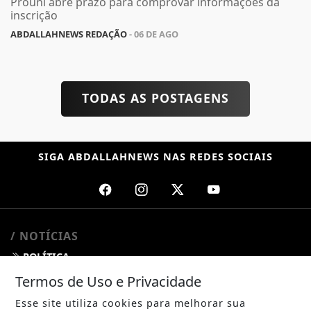
Prouni abre prazo para comprovar informações da
inscrição
ABDALLAHNEWS REDAÇÃO
- 06 DE AGO
TODAS AS POSTAGENS
SIGA
ABDALLAHNEWS
NAS REDES SOCIAIS
/ NOTÍCIAS
POLÍTICA
Termos de Uso e Privacidade
MUNDO
Esse site utiliza cookies para melhorar sua