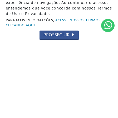
ENTRETENIMENTO
experiência de navegação. Ao continuar o acesso,
entendemos que você concorda com nossos Termos
TECNOLOGIA
de Uso e Privacidade.
PARA MAIS INFORMAÇÕES,
ACESSE NOSSOS TERMOS
EDUCAÇÃO
CLICANDO AQUI
POLICIAL
PROSSEGUIR
ECONOMIA
AGRO
PARCERIA
ESPORTES
CÂMARA DOS DEPUTADOS
AGÊNCIA DINO
SOCIEDADE
PREVISÃO DO TEMPO