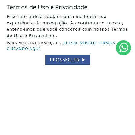
Termos de Uso e Privacidade
MUNDO
Esse site utiliza cookies para melhorar sua
ENTRETENIMENTO
experiência de navegação. Ao continuar o acesso,
entendemos que você concorda com nossos Termos
TECNOLOGIA
de Uso e Privacidade.
PARA MAIS INFORMAÇÕES,
ACESSE NOSSOS TERMOS
EDUCAÇÃO
CLICANDO AQUI
POLICIAL
PROSSEGUIR
ECONOMIA
AGRO
PARCERIA
ESPORTES
CÂMARA DOS DEPUTADOS
AGÊNCIA DINO