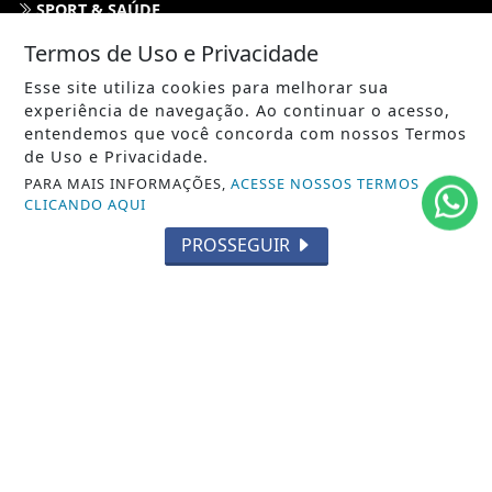
SPORT & SAÚDE
Termos de Uso e Privacidade
/ NAVEGUE
Esse site utiliza cookies para melhorar sua
INÍCIO
experiência de navegação. Ao continuar o acesso,
entendemos que você concorda com nossos Termos
SOBRE
de Uso e Privacidade.
PARA MAIS INFORMAÇÕES,
ACESSE NOSSOS TERMOS
TERMOS DE USO E PRIVACIDADE
CLICANDO AQUI
FAQ
PROSSEGUIR
CONTATO