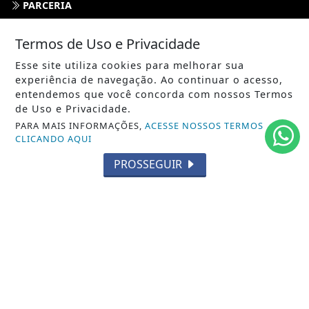
PARCERIA
ESPORTES
Termos de Uso e Privacidade
CÂMARA DOS DEPUTADOS
Esse site utiliza cookies para melhorar sua
experiência de navegação. Ao continuar o acesso,
AGÊNCIA DINO
entendemos que você concorda com nossos Termos
de Uso e Privacidade.
SOCIEDADE
PARA MAIS INFORMAÇÕES,
ACESSE NOSSOS TERMOS
CLICANDO AQUI
PREVISÃO DO TEMPO
PROSSEGUIR
GERAL
HORÓSCOPO
SOCIAL NEWS
SPORT & SAÚDE
/ NAVEGUE