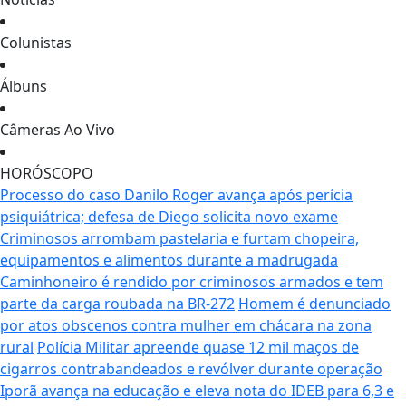
Colunistas
Álbuns
Câmeras Ao Vivo
HORÓSCOPO
Processo do caso Danilo Roger avança após perícia
psiquiátrica; defesa de Diego solicita novo exame
Criminosos arrombam pastelaria e furtam chopeira,
equipamentos e alimentos durante a madrugada
Caminhoneiro é rendido por criminosos armados e tem
parte da carga roubada na BR-272
Homem é denunciado
por atos obscenos contra mulher em chácara na zona
rural
Polícia Militar apreende quase 12 mil maços de
cigarros contrabandeados e revólver durante operação
Iporã avança na educação e eleva nota do IDEB para 6,3 e