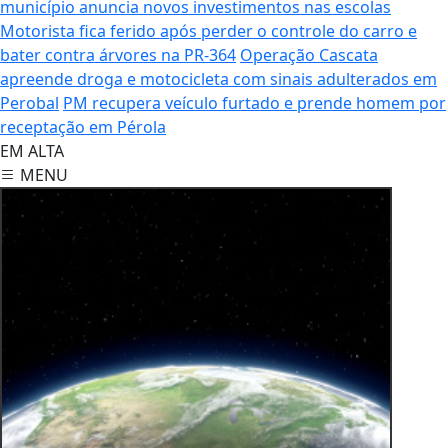
município anuncia novos investimentos nas escolas
Motorista fica ferido após perder o controle do carro e
bater contra árvores na PR-364
Operação Cascata
apreende droga e motocicleta com sinais adulterados em
Perobal
PM recupera veículo furtado e prende homem por
receptação em Pérola
EM ALTA
MENU