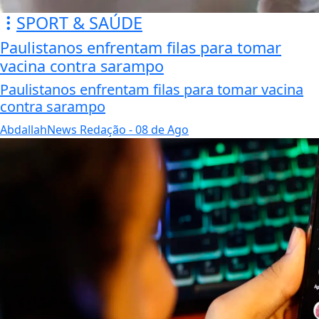
SPORT & SAÚDE
Paulistanos enfrentam filas para tomar
vacina contra sarampo
Paulistanos enfrentam filas para tomar vacina
contra sarampo
AbdallahNews Redação
- 08 de Ago