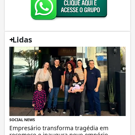
+
Lidas
SOCIAL NEWS
Empresário transforma tragédia em
recomeço e inaugura novo empório