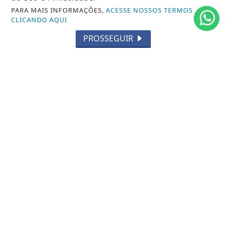
MUNDO
PARA MAIS INFORMAÇÕES,
ACESSE NOSSOS TERMOS
CLICANDO AQUI
ENTRETENIMENTO
PROSSEGUIR
TECNOLOGIA
EDUCAÇÃO
POLICIAL
ECONOMIA
AGRO
PARCERIA
ESPORTES
CÂMARA DOS DEPUTADOS
AGÊNCIA DINO