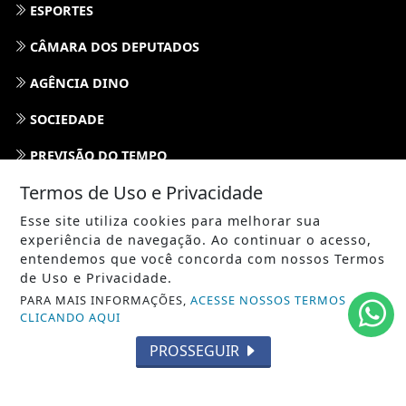
ESPORTES
CÂMARA DOS DEPUTADOS
AGÊNCIA DINO
SOCIEDADE
PREVISÃO DO TEMPO
Termos de Uso e Privacidade
GERAL
Esse site utiliza cookies para melhorar sua
HORÓSCOPO
experiência de navegação. Ao continuar o acesso,
entendemos que você concorda com nossos Termos
SOCIAL NEWS
de Uso e Privacidade.
PARA MAIS INFORMAÇÕES,
ACESSE NOSSOS TERMOS
SPORT & SAÚDE
CLICANDO AQUI
PROSSEGUIR
/ NAVEGUE
INÍCIO