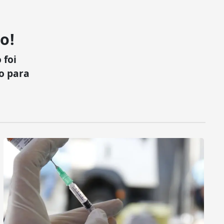
o!
 foi
xo para