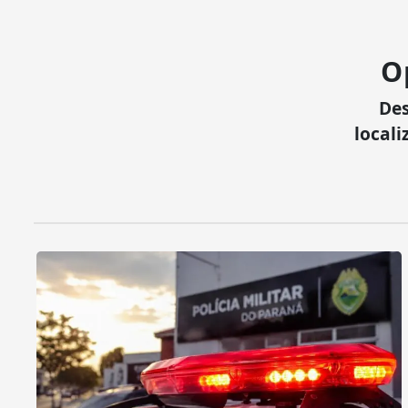
O
Des
locali