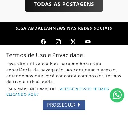
TODAS AS POSTAGENS
SIGA
ABDALLAHNEWS
NAS REDES SOCIAIS
Termos de Uso e Privacidade
/ NOTÍCIAS
Esse site utiliza cookies para melhorar sua
POLÍTICA
experiência de navegação. Ao continuar o acesso,
entendemos que você concorda com nossos Termos
MUNDO
de Uso e Privacidade.
PARA MAIS INFORMAÇÕES,
ACESSE NOSSOS TERMOS
ENTRETENIMENTO
CLICANDO AQUI
TECNOLOGIA
PROSSEGUIR
EDUCAÇÃO
POLICIAL