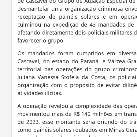
de Cascavel do Grupo de Atuação Especial de
desmantelar uma organização criminosa envol
receptação de painéis solares e em opera
culminou na expedição de 43 mandados de bu
afetando diretamente dois policiais militares 
favorecer o grupo.
Os mandados foram cumpridos em diversas 
Cascavel, no estado do Paraná, e Várzea Gra
territorial das operações do grupo criminos
Juliana Vanessa Stofela da Costa, os polici
organização com o propósito de evitar dili
atividades ilícitas.
A operação revelou a complexidade das opera
movimentou mais de R$ 140 milhões em transaç
de 2023, esse montante seria oriundo do trá
como painéis solares roubados em Minas Gerai