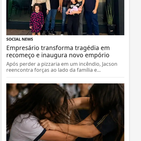
SOCIAL NEWS
Empresário transforma tragédia em
recomeço e inaugura novo empório
Após perder a pizzaria em um incêndio, Jacson
reencontra forças ao lado da família e...