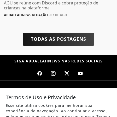
AGU se reúne com Discord e cobra proteção de
crianças na plataforma
ABDALLAHNEWS REDAÇÃO
- 07 DE AGO
TODAS AS POSTAGENS
SIGA
ABDALLAHNEWS
NAS REDES SOCIAIS
/ NOTÍCIAS
Termos de Uso e Privacidade
POLÍTICA
Esse site utiliza cookies para melhorar sua
MUNDO
experiência de navegação. Ao continuar o acesso,
entendemos que você concorda com nossos Termos