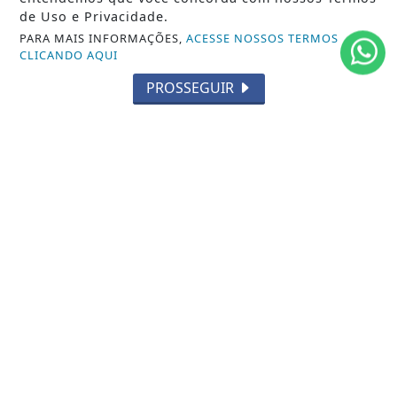
ENTRETENIMENTO
de Uso e Privacidade.
PARA MAIS INFORMAÇÕES,
ACESSE NOSSOS TERMOS
TECNOLOGIA
CLICANDO AQUI
EDUCAÇÃO
PROSSEGUIR
POLICIAL
ECONOMIA
AGRO
PARCERIA
ESPORTES
CÂMARA DOS DEPUTADOS
AGÊNCIA DINO
SOCIEDADE