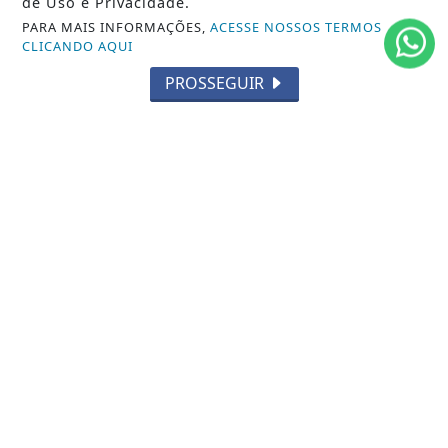
de Uso e Privacidade.
MUNDO
PARA MAIS INFORMAÇÕES,
ACESSE NOSSOS TERMOS
CLICANDO AQUI
ENTRETENIMENTO
PROSSEGUIR
TECNOLOGIA
EDUCAÇÃO
POLICIAL
ECONOMIA
AGRO
PARCERIA
ESPORTES
CÂMARA DOS DEPUTADOS
AGÊNCIA DINO