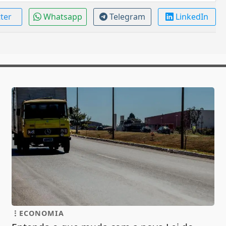
tter
Whatsapp
Telegram
LinkedIn
ECONOMIA