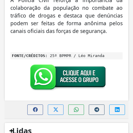
A Polícia Civil reforça a importância da
colaboração da população no combate ao
tráfico de drogas e destaca que denúncias
podem ser feitas de forma anônima pelos
canais oficiais das forças de segurança.
FONTE/CRÉDITOS:
25º BPMPR / Léo Miranda
+
Lidas