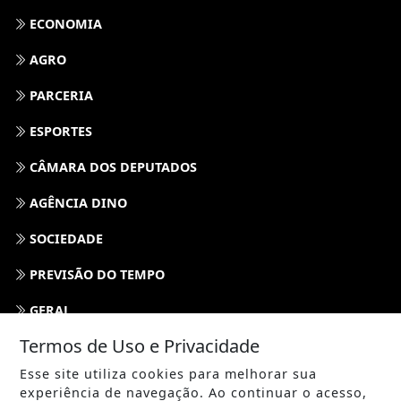
ECONOMIA
AGRO
PARCERIA
ESPORTES
CÂMARA DOS DEPUTADOS
AGÊNCIA DINO
SOCIEDADE
PREVISÃO DO TEMPO
GERAL
Termos de Uso e Privacidade
HORÓSCOPO
Esse site utiliza cookies para melhorar sua
SOCIAL NEWS
experiência de navegação. Ao continuar o acesso,