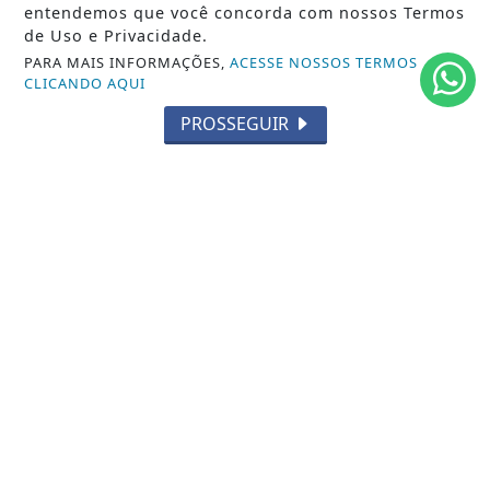
entendemos que você concorda com nossos Termos
SPORT & SAÚDE
de Uso e Privacidade.
PARA MAIS INFORMAÇÕES,
ACESSE NOSSOS TERMOS
/ NAVEGUE
CLICANDO AQUI
INÍCIO
PROSSEGUIR
SOBRE
TERMOS DE USO E PRIVACIDADE
FAQ
CONTATO