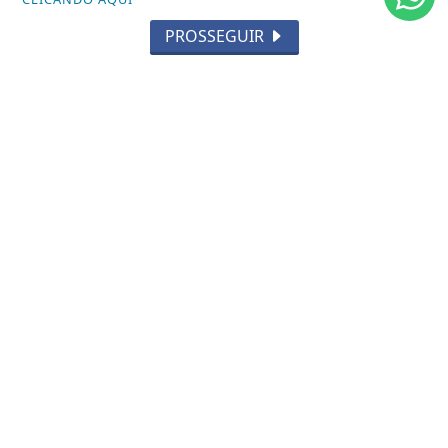
PROSSEGUIR
/ NOTÍCIAS
POLÍTICA
MUNDO
ENTRETENIMENTO
TECNOLOGIA
EDUCAÇÃO
POLICIAL
ECONOMIA
AGRO
PARCERIA