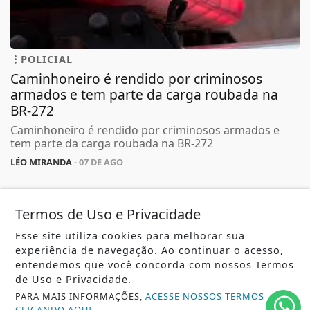
POLICIAL
Caminhoneiro é rendido por criminosos
armados e tem parte da carga roubada na
BR-272
Caminhoneiro é rendido por criminosos armados e
tem parte da carga roubada na BR-272
LÉO MIRANDA
- 07 DE AGO
Termos de Uso e Privacidade
TODAS AS POSTAGENS
Esse site utiliza cookies para melhorar sua
experiência de navegação. Ao continuar o acesso,
entendemos que você concorda com nossos Termos
de Uso e Privacidade.
SIGA
ABDALLAHNEWS
NAS REDES SOCIAIS
PARA MAIS INFORMAÇÕES,
ACESSE NOSSOS TERMOS
CLICANDO AQUI