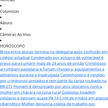
Colunistas
Álbuns
Câmeras Ao Vivo
HORÓSCOPO
Briga entre alunas termina na delegacia após confusão em
colégio estadual
Condenado por estupro de vulnerável é
preso para cumprir mais de 24 anos de prisão
Criminosos
arrombam pastelaria e furtam chopeira, equipamentos e
alimentos durante a madrugada
Caminhoneiro é rendido
por criminosos armados e tem parte da carga roubada na
BR-272
Homem é denunciado por atos obscenos contra
mulher em chácara na zona rural
Golpistas invadem
celulares e desviam quase R$ 14,5 mil de irmãos em ataque
cibernético
Mulher denuncia colega de trabalho por