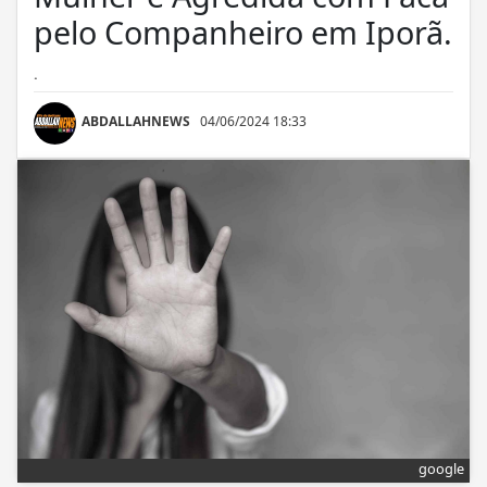
pelo Companheiro em Iporã.
.
ABDALLAHNEWS
04/06/2024 18:33
google