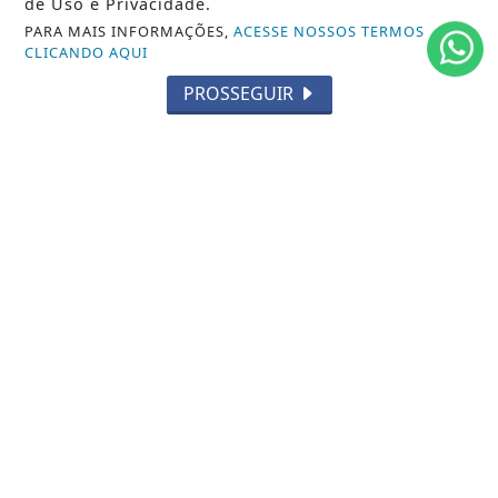
de Uso e Privacidade.
PARA MAIS INFORMAÇÕES,
ACESSE NOSSOS TERMOS
EDUCAÇÃO
CLICANDO AQUI
POLICIAL
PROSSEGUIR
ECONOMIA
AGRO
PARCERIA
ESPORTES
CÂMARA DOS DEPUTADOS
AGÊNCIA DINO
SOCIEDADE
PREVISÃO DO TEMPO
GERAL