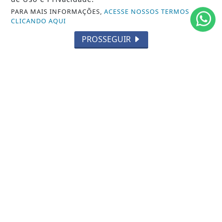
PARA MAIS INFORMAÇÕES,
ACESSE NOSSOS TERMOS
GERAL
CLICANDO AQUI
HORÓSCOPO
PROSSEGUIR
SOCIAL NEWS
SPORT & SAÚDE
/ NAVEGUE
INÍCIO
SOBRE
TERMOS DE USO E PRIVACIDADE
FAQ
CONTATO