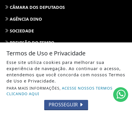
CÂMARA DOS DEPUTADOS
AGÊNCIA DINO
SOCIEDADE
PREVISÃO DO TEMPO
Termos de Uso e Privacidade
GERAL
Esse site utiliza cookies para melhorar sua
HORÓSCOPO
experiência de navegação. Ao continuar o acesso,
entendemos que você concorda com nossos Termos
SOCIAL NEWS
de Uso e Privacidade.
PARA MAIS INFORMAÇÕES,
ACESSE NOSSOS TERMOS
SPORT & SAÚDE
CLICANDO AQUI
PROSSEGUIR
/ NAVEGUE
INÍCIO
SOBRE