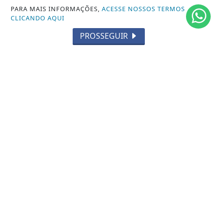
PARA MAIS INFORMAÇÕES,
ACESSE NOSSOS TERMOS
TECNOLOGIA
CLICANDO AQUI
EDUCAÇÃO
PROSSEGUIR
POLICIAL
ECONOMIA
AGRO
PARCERIA
ESPORTES
CÂMARA DOS DEPUTADOS
AGÊNCIA DINO
SOCIEDADE
PREVISÃO DO TEMPO