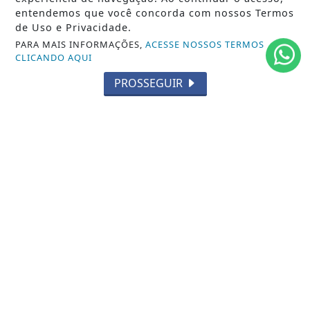
POLÍTICA
entendemos que você concorda com nossos Termos
de Uso e Privacidade.
MUNDO
PARA MAIS INFORMAÇÕES,
ACESSE NOSSOS TERMOS
CLICANDO AQUI
ENTRETENIMENTO
PROSSEGUIR
TECNOLOGIA
EDUCAÇÃO
POLICIAL
ECONOMIA
AGRO
PARCERIA
ESPORTES
CÂMARA DOS DEPUTADOS