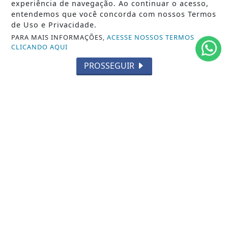
experiência de navegação. Ao continuar o acesso,
POLÍTICA
entendemos que você concorda com nossos Termos
de Uso e Privacidade.
MUNDO
PARA MAIS INFORMAÇÕES,
ACESSE NOSSOS TERMOS
CLICANDO AQUI
ENTRETENIMENTO
PROSSEGUIR
TECNOLOGIA
EDUCAÇÃO
POLICIAL
ECONOMIA
AGRO
PARCERIA
ESPORTES
CÂMARA DOS DEPUTADOS