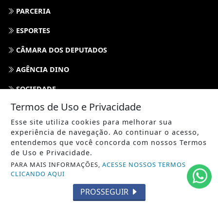
PARCERIA
ESPORTES
CÂMARA DOS DEPUTADOS
AGÊNCIA DINO
SOCIEDADE
Termos de Uso e Privacidade
PREVISÃO DO TEMPO
Esse site utiliza cookies para melhorar sua
GERAL
experiência de navegação. Ao continuar o acesso,
entendemos que você concorda com nossos Termos
HORÓSCOPO
de Uso e Privacidade.
PARA MAIS INFORMAÇÕES,
ACESSE NOSSOS TERMOS
SOCIAL NEWS
CLICANDO AQUI
SPORT & SAÚDE
PROSSEGUIR
/ NAVEGUE