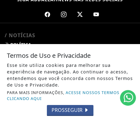
/ NOTÍCIAS
POLÍTICA
Termos de Uso e Privacidade
MUNDO
Esse site utiliza cookies para melhorar sua
ENTRETENIMENTO
experiência de navegação. Ao continuar o acesso,
entendemos que você concorda com nossos Termos
TECNOLOGIA
de Uso e Privacidade.
PARA MAIS INFORMAÇÕES,
ACESSE NOSSOS TERMOS
EDUCAÇÃO
CLICANDO AQUI
POLICIAL
PROSSEGUIR
ECONOMIA
AGRO