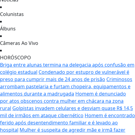
Colunistas
Álbuns
Câmeras Ao Vivo
HORÓSCOPO
Briga entre alunas termina na delegacia após confusão em
colégio estadual
Condenado por estupro de vulnerável é
preso para cumprir mais de 24 anos de prisão
Criminosos
arrombam pastelaria e furtam chopeira, equipamentos e
alimentos durante a madrugada
Homem é denunciado
por atos obscenos contra mulher em chácara na zona
rural
Golpistas invadem celulares e desviam quase R$ 14,5
mil de irmãos em ataque cibernético
Homem é encontrado
ferido após desentendimento familiar e é levado ao
hospital
Mulher é suspeita de agredir mãe e irmã fazer