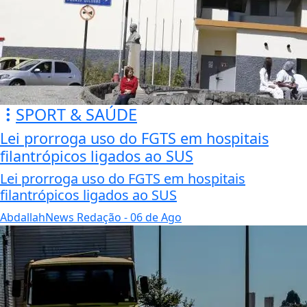
SPORT & SAÚDE
Lei prorroga uso do FGTS em hospitais
filantrópicos ligados ao SUS
Lei prorroga uso do FGTS em hospitais
filantrópicos ligados ao SUS
AbdallahNews Redação
- 06 de Ago