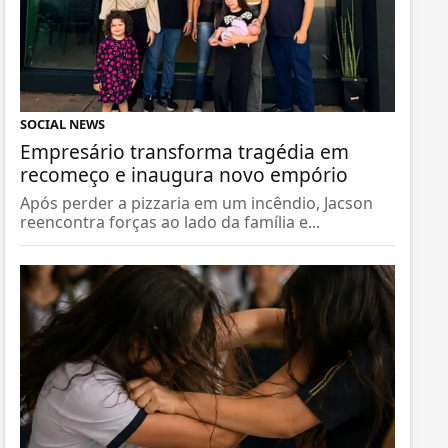
SOCIAL NEWS
Empresário transforma tragédia em
recomeço e inaugura novo empório
Após perder a pizzaria em um incêndio, Jacson
reencontra forças ao lado da família e...