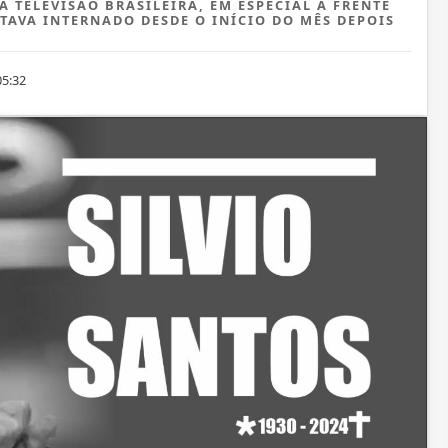
 TELEVISÃO BRASILEIRA, EM ESPECIAL À FRENTE
TAVA INTERNADO DESDE O INÍCIO DO MÊS DEPOIS
05:32