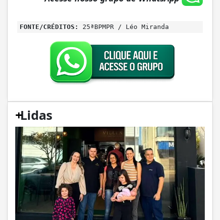
FONTE/CRÉDITOS:
25ªBPMPR / Léo Miranda
+
Lidas