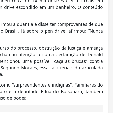
ndeu cerca de 14 mil dólares e 8 mil reais em
en drive escondido em um banheiro. O conteúdo
irmou a quantia e disse ter comprovantes de que
o Brasil”. Já sobre o pen drive, afirmou: “Nunca
urso do processo, obstrução da Justiça e ameaça
 chamou atenção foi uma declaração de Donald
encionou uma possível "caça às bruxas" contra
Segundo Moraes, essa fala teria sido articulada
a.
como “surpreendentes e indignas”. Familiares do
onaro e o deputado Eduardo Bolsonaro, também
uso de poder.