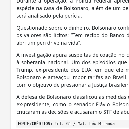
Durante a operação, a Polícia Federal apree
espécie na casa de Bolsonaro, além de um p
será analisado pela perícia.
Questionado sobre o dinheiro, Bolsonaro conf
os valores são lícitos: “Tem recibo do Banco d
abri um pen drive na vida”.
A investigação apura suspeitas de coação no c
à soberania nacional. Um dos episódios que
Trump, ex-presidente dos EUA, em que ele m
Bolsonaro e ameaçou impor tarifas ao Brasil. 
com o objetivo de pressionar a Justiça brasileir
A defesa de Bolsonaro classificou as medidas 
ex-presidente, como o senador Flávio Bols
criticaram as decisões e acusaram o STF de ab
FONTE/CRÉDITOS:
Inf. G1 / Mat. Léo Miranda