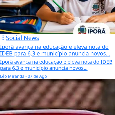
Social News
Iporã avança na educação e eleva nota do
IDEB para 6,3 e município anuncia novos...
Iporã avança na educação e eleva nota do IDEB
para 6,3 e município anuncia novos...
Léo Miranda
- 07 de Ago