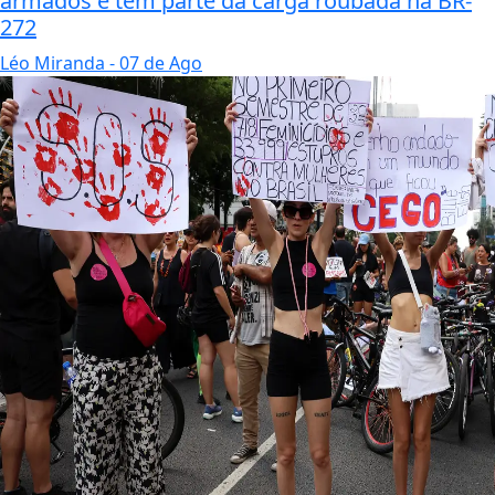
armados e tem parte da carga roubada na BR-
272
Léo Miranda
- 07 de Ago