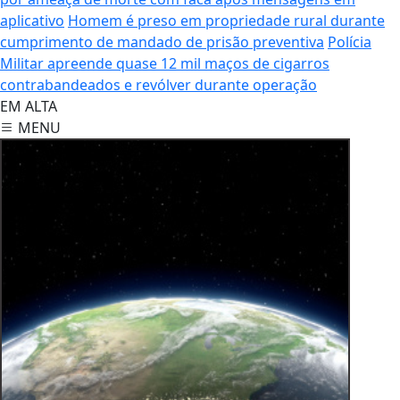
por ameaça de morte com faca após mensagens em
aplicativo
Homem é preso em propriedade rural durante
cumprimento de mandado de prisão preventiva
Polícia
Militar apreende quase 12 mil maços de cigarros
contrabandeados e revólver durante operação
EM ALTA
MENU