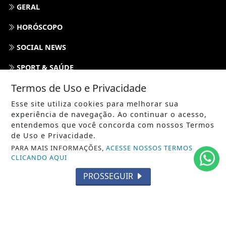
GERAL
HORÓSCOPO
SOCIAL NEWS
SPORT & SAÚDE
Termos de Uso e Privacidade
/ NAVEGUE
Esse site utiliza cookies para melhorar sua
INÍCIO
experiência de navegação. Ao continuar o acesso,
entendemos que você concorda com nossos Termos
SOBRE
de Uso e Privacidade.
PARA MAIS INFORMAÇÕES,
ACESSE NOSSOS TERMOS
TERMOS DE USO E PRIVACIDADE
CLICANDO AQUI
FAQ
PROSSEGUIR
CONTATO