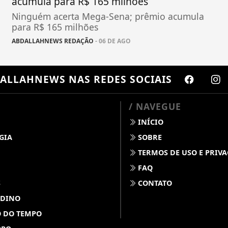
acumula para R$ 165 milhões
Ninguém acerta Mega-Sena; prêmio acumula
para R$ 165 milhões
ABDALLAHNEWS REDAÇÃO
- 06 DE AGO
ALLAHNEWS
NAS REDES SOCIAIS
/ NAVEGUE
INÍCIO
GIA
SOBRE
TERMOS DE USO E PRIV
FAQ
S
CONTATO
 DINO
 DO TEMPO