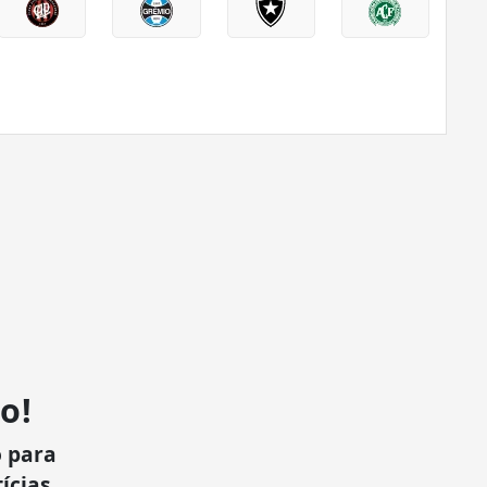
o!
 para
ícias