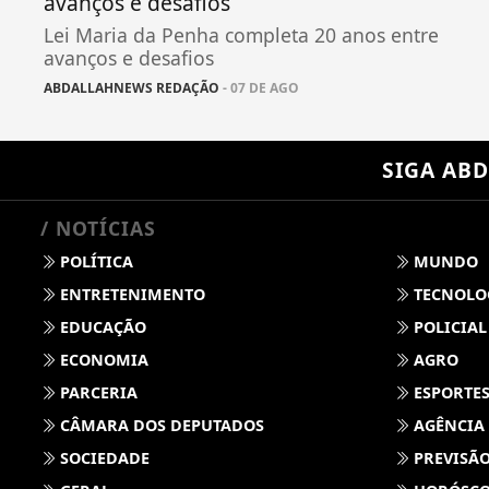
avanços e desafios
Lei Maria da Penha completa 20 anos entre
avanços e desafios
ABDALLAHNEWS REDAÇÃO
- 07 DE AGO
SIGA
ABD
/ NOTÍCIAS
POLÍTICA
MUNDO
ENTRETENIMENTO
TECNOLO
EDUCAÇÃO
POLICIAL
ECONOMIA
AGRO
PARCERIA
ESPORTE
CÂMARA DOS DEPUTADOS
AGÊNCIA
SOCIEDADE
PREVISÃO