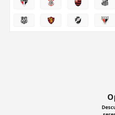
O
Desc
sere