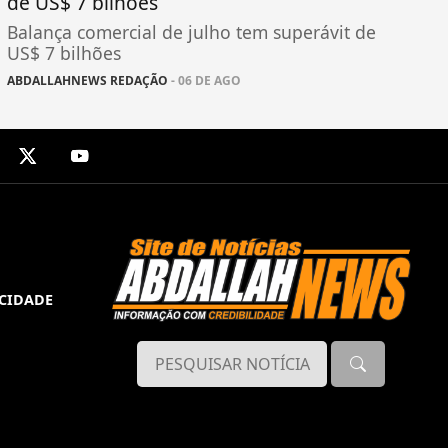
de US$ 7 bilhões
Balança comercial de julho tem superávit de
US$ 7 bilhões
ABDALLAHNEWS REDAÇÃO
- 06 DE AGO
ACIDADE